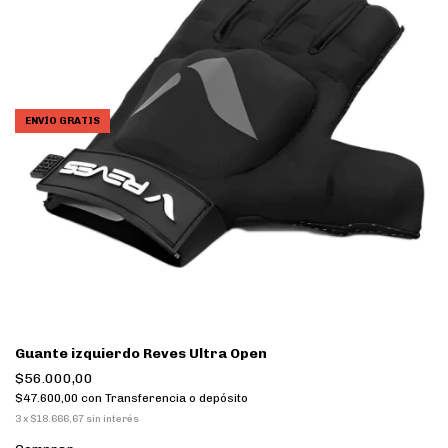
ENVÍO GRATIS
Guante izquierdo Reves Ultra Open
$56.000,00
$47.600,00
con
Transferencia o depósito
3
x
$18.666,67
sin interés