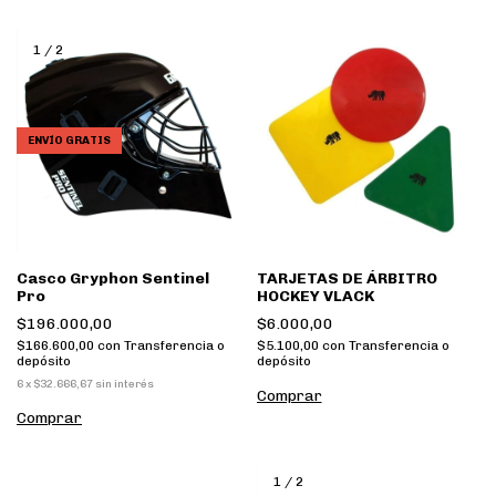
1
/
2
ENVÍO GRATIS
Casco Gryphon Sentinel
TARJETAS DE ÁRBITRO
Pro
HOCKEY VLACK
$196.000,00
$6.000,00
$166.600,00
con
Transferencia o
$5.100,00
con
Transferencia o
depósito
depósito
6
x
$32.666,67
sin interés
1
/
2