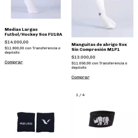
Medias Largas
Futbol/Hockey Sox FU16A
$14.000,00
Manguitas de abrigo Sox
$11.900,00
con
Transferencia o
Sin Compresión M1P1
depósito
$13.000,00
Comprar
$11.050,00
con
Transferencia o
depósito
Comprar
1
/
4