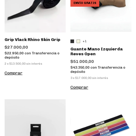
ENVÍO GRATIS
Grip Vlack Rhino Skin Grip
+1
$27.000,00
Guante Mano Izquierda
$22.950,00
con
Transferencia o
Reves Open
depósito
$51.000,00
2
x
$13.500,00
sin interés
$43.350,00
con
Transferencia o
depósito
3
x
$17.000,00
sin interés
Comprar