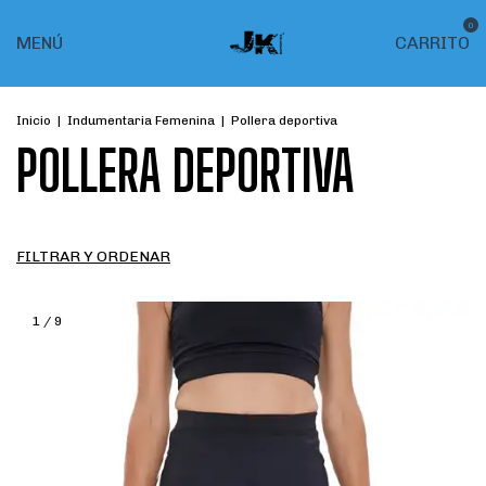
0
MENÚ
CARRITO
Inicio
|
Indumentaria Femenina
|
Pollera deportiva
POLLERA DEPORTIVA
FILTRAR Y ORDENAR
1
/
9