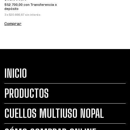
$52.700,00
con
Transferencia o
depósito
3
x
$20.666,67
sin interés
Comprar
INICIO
PRODUCTOS
CUELLOS MULTIUSO NOPAL