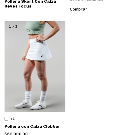
Pollera Skort Con Calza
Reves Focus
Comprar
1
/
3
+1
Pollera con Calza Clobber
$62.000,00