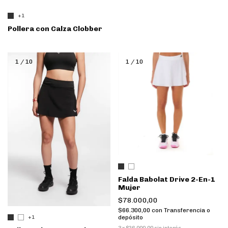
+1
Pollera con Calza Clobber
1
/
10
1
/
10
Falda Babolat Drive 2-En-1
Mujer
$78.000,00
$66.300,00
con
Transferencia o
depósito
+1
3
x
$26.000,00
sin interés