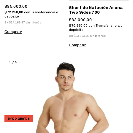
$85.000,00
Short de Natación Arena
Two Sides 700
$72.250,00
con
Transferencia o
depósito
$83.000,00
6
x
$14.166,67
sin interés
$70.550,00
con
Transferencia o
depósito
Comprar
6
x
$13.833,33
sin interés
Comprar
1
/
5
ENVÍO GRATIS