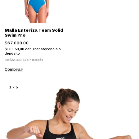
Malla Enteriza Team Solid
Swim Pro
$67.000,00
$56.950,00
con
Transferencia o
depósito
3
x
$22.333,33
sin interés
Comprar
1
/
5