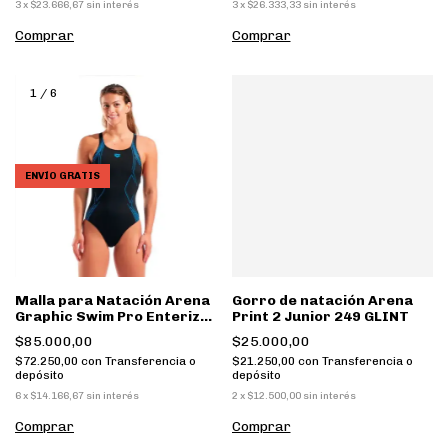
3
x
$23.666,67
sin interés
3
x
$26.333,33
sin interés
Comprar
Comprar
1
/
6
ENVÍO GRATIS
Malla para Natación Arena
Gorro de natación Arena
Graphic Swim Pro Enteriza
Print 2 Junior 249 GLINT
LB 580
$85.000,00
$25.000,00
$72.250,00
con
Transferencia o
$21.250,00
con
Transferencia o
depósito
depósito
6
x
$14.166,67
sin interés
2
x
$12.500,00
sin interés
Comprar
Comprar