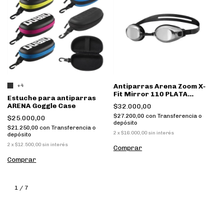
Antiparras Arena Zoom X-
+4
Fit Mirror 110 PLATA
Estuche para antiparras
NEGRO
ARENA Goggle Case
$32.000,00
$27.200,00
con
Transferencia o
$25.000,00
depósito
$21.250,00
con
Transferencia o
2
x
$16.000,00
sin interés
depósito
2
x
$12.500,00
sin interés
Comprar
Comprar
1
/
7