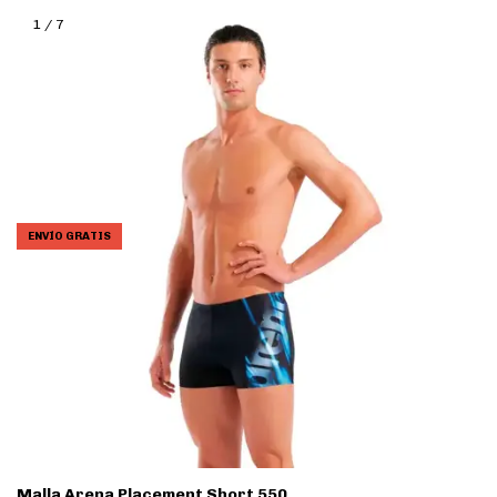
1
/
7
ENVÍO GRATIS
Malla Arena Placement Short 550