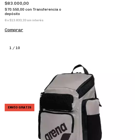
$83.000,00
$70.550,00
con
Transferencia o
depósito
6
x
$13.833,33
sin interés
Comprar
1
/
10
ENVÍO GRATIS