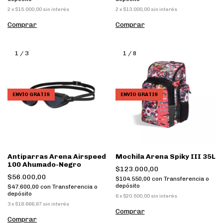
2
x
$15.000,00
sin interés
2
x
$13.000,00
sin interés
Comprar
Comprar
1
/
3
1
/
8
ENVÍO GRATIS
ENVÍO GRATIS
Antiparras Arena Airspeed
Mochila Arena Spiky III 35L
100 Ahumado-Negro
$123.000,00
$56.000,00
$104.550,00
con
Transferencia o
depósito
$47.600,00
con
Transferencia o
depósito
6
x
$20.500,00
sin interés
3
x
$18.666,67
sin interés
Comprar