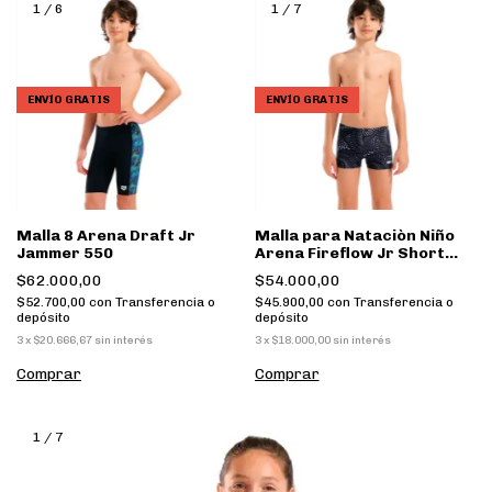
1
/
6
1
/
7
ENVÍO GRATIS
ENVÍO GRATIS
Malla 8 Arena Draft Jr
Malla para Nataciòn Niño
Jammer 550
Arena Fireflow Jr Short
500
$62.000,00
$54.000,00
$52.700,00
con
Transferencia o
$45.900,00
con
Transferencia o
depósito
depósito
3
x
$20.666,67
sin interés
3
x
$18.000,00
sin interés
Comprar
Comprar
1
/
7