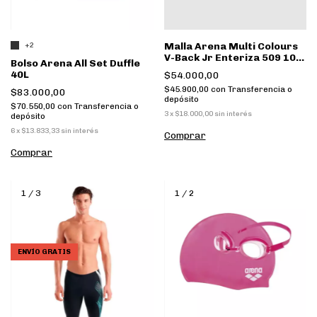
Malla Arena Multi Colours
+2
V-Back Jr Enteriza 509 10-
Bolso Arena All Set Duffle
11Y
40L
$54.000,00
$45.900,00
con
Transferencia o
$83.000,00
depósito
$70.550,00
con
Transferencia o
3
x
$18.000,00
sin interés
depósito
6
x
$13.833,33
sin interés
Comprar
Comprar
1
/
3
1
/
2
ENVÍO GRATIS