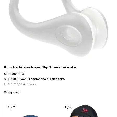
Broche Arena Nose Clip Transparente
$22.000,00
$18.700,00
con
Transferencia o depósito
2
x
$11.000,00
sin interés
Comprar
1
/
7
1
/
4