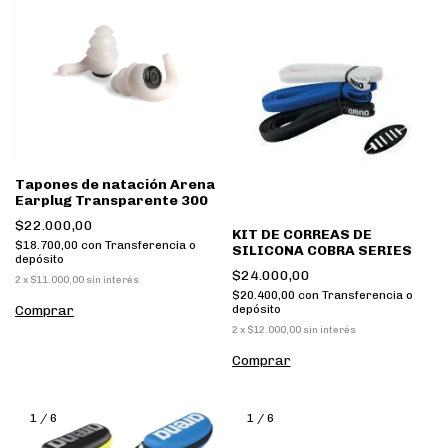
Tapones de natación Arena
Earplug Transparente 300
$22.000,00
KIT DE CORREAS DE
$18.700,00
con
Transferencia o
SILICONA COBRA SERIES
depósito
$24.000,00
2
x
$11.000,00
sin interés
$20.400,00
con
Transferencia o
depósito
2
x
$12.000,00
sin interés
1
/
6
1
/
6