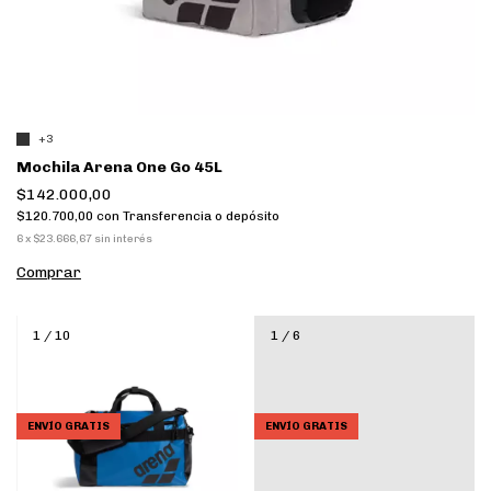
+3
Mochila Arena One Go 45L
$142.000,00
$120.700,00
con
Transferencia o depósito
6
x
$23.666,67
sin interés
Comprar
1
/
10
1
/
6
ENVÍO GRATIS
ENVÍO GRATIS