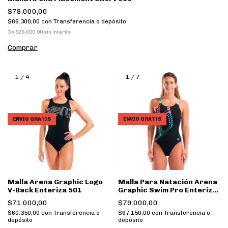
$78.000,00
$66.300,00
con
Transferencia o depósito
3
x
$26.000,00
sin interés
Comprar
1
/
4
1
/
7
ENVÍO GRATIS
ENVÍO GRATIS
Malla Arena Graphic Logo
Malla Para Natación Arena
V-Back Enteriza 501
Graphic Swim Pro Enteriza
L 580
$71.000,00
$79.000,00
$60.350,00
con
Transferencia o
$67.150,00
con
Transferencia o
depósito
depósito