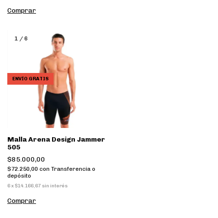
Comprar
1
/
6
ENVÍO GRATIS
Malla Arena Design Jammer
505
$85.000,00
$72.250,00
con
Transferencia o
depósito
6
x
$14.166,67
sin interés
Comprar