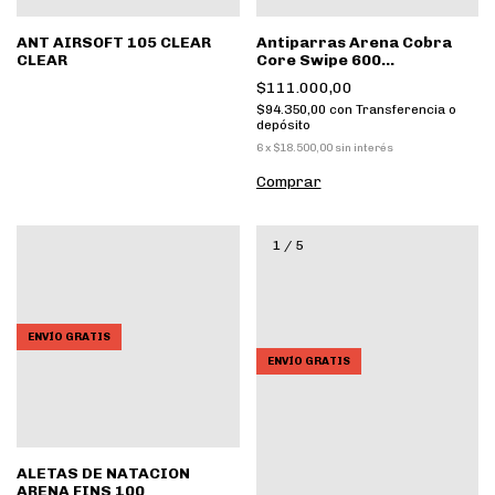
ANT AIRSOFT 105 CLEAR
Antiparras Arena Cobra
CLEAR
Core Swipe 600
Ahumado/Negro
$111.000,00
$94.350,00
con
Transferencia o
depósito
6
x
$18.500,00
sin interés
1
/
5
ENVÍO GRATIS
ENVÍO GRATIS
ALETAS DE NATACION
ARENA FINS 100