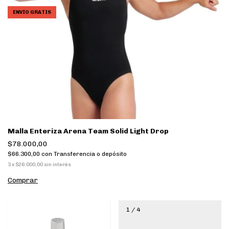
ENVÍO GRATIS
Malla Enteriza Arena Team Solid Light Drop
$78.000,00
$66.300,00
con
Transferencia o depósito
3
x
$26.000,00
sin interés
Comprar
1
/
4