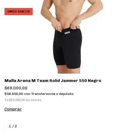
ENVÍO GRATIS
Malla Arena M Team Solid Jammer 550 Negro
$69.000,00
$58.650,00
con
Transferencia o depósito
3
x
$23.000,00
sin interés
Comprar
1
/
2