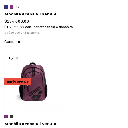
+1
Mochila Arena All Set 45L
$184.000,00
$156.400,00
con
Transferencia o depósito
6
x
$30.666,67
sin interés
Comprar
1
/
10
ENVÍO GRATIS
Mochila Arena All Set 30L