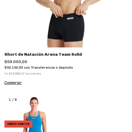
Short de Natación Arena Team Solid
$59.000,00
$50.150,00
con
Transferencia o depósito
3
x
$19.666,67
sin interés
Comprar
1
/
8
ENVÍO GRATIS