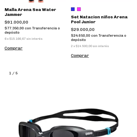
Malla Arena Sea Water
Jammer
Set Natacion niños Arena
Pool Junior
$91.000,00
$77.350,00
con
Transferencia o
$29.000,00
depósito
$24.650,00
con
Transferencia o
6
x
$15.166,67
sin interés
depósito
2
x
$14.500,00
sin interés
Comprar
Comprar
1
/
5