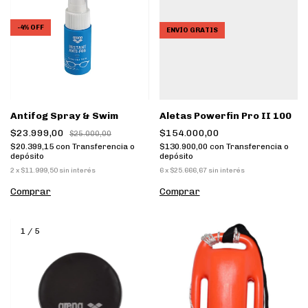
-
4
%
OFF
ENVÍO GRATIS
Antifog Spray & Swim
Aletas Powerfin Pro II 100
$23.999,00
$154.000,00
$25.000,00
$20.399,15
con
Transferencia o
$130.900,00
con
Transferencia o
depósito
depósito
2
x
$11.999,50
sin interés
6
x
$25.666,67
sin interés
Comprar
Comprar
1
/
5