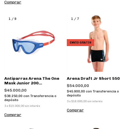
Comprar
1
/
9
1
/
7
ENVÍO GRATIS
Antiparras Arena The One
Arena Draft Jr Short 550
Mask Junior 200
$54.000,00
AZUL/ROJO
$45.000,00
$45.900,00
con
Transferencia o
depósito
$38.250,00
con
Transferencia o
depósito
3
x
$18.000,00
sin interés
3
x
$15.000,00
sin interés
Comprar
Comprar