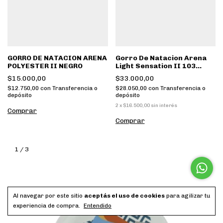
GORRO DE NATACION ARENA
Gorro De Natacion Arena
POLYESTER II NEGRO
Light Sensation II 103
Negro
$15.000,00
$33.000,00
$12.750,00
con
Transferencia o
$28.050,00
con
Transferencia o
depósito
depósito
2
x
$16.500,00
sin interés
Comprar
Comprar
1
/
3
Al navegar por este sitio
aceptás el uso de cookies
para agilizar tu
experiencia de compra.
Entendido